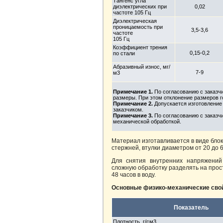
Тангенс угла
диэлектрических при
0,02
частоте 105 Гц
Диэлектрическая
проницаемость при
3,5-3,6
частоте
105 Гц
Коэффициент трения
0,15-0,2
по стали
Абразивный износ, мг/
7-9
м3
Примечание 1.
По согласованию с заказч
размеры. При этом отклонение размеров г
Примечание 2.
Допускается изготовление
заказчиком.
Примечание 3.
По согласованию с заказч
механической обработкой.
Материал изготавливается в виде блок
стержней, втулки диаметром от 20 до 
Для снятия внутренних напряжений
сложную обработку разделять на прос
48 часов в воду.
Основные физико-механические сво
Показатель
Плотность, г/см3