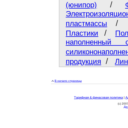
/
(юнипор)
Электроизоля
пластмассы
/
Пластики
Пол
наполненный 
силикононаполне
/
продукция
Лин
В начало страницы
Тарифная & финасовая политика
|
А
(c) 20
Ди