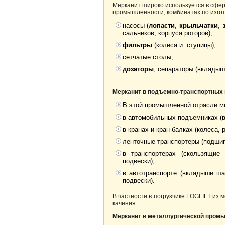
Мерканит широко используется в сфе
промышленности, комбинатах по изгот
насосы (
лопасти
,
крыльчатки
,
сальников, корпуса роторов);
фильтры
(колеса и. ступицы);
сетчатые столы;
дозаторы
, сепараторы (вкладыши
Мерканит в подъемно-транспортных 
В этой промышленной отрасли ме
в автомобильных подъемниках (в
в кранах и кран-балках (колеса,
ленточные транспортеры (подшип
в транспортерах (скользящие
подвески);
в автотранспорте (вкладыши ша
подвески).
В частности в погрузчике LOGLIFT из
качения.
Мерканит в металлургической пром