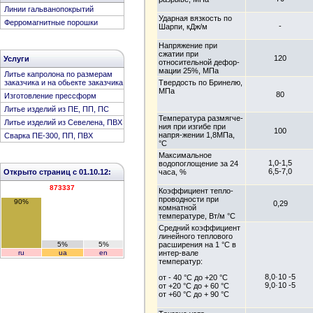
Линии гальванопокрытий
Ударная вязкость по
Ферромагнитные порошки
-
Шарпи, кДж/м
Напряжение при
сжатии при
120
Услуги
относительной дефор-
мации 25%, МПа
Литье капролона по размерам
Твердость по Бринелю,
заказчика и на обьекте заказчика
МПа
80
Изготовление прессформ
Литье изделий из ПЕ, ПП, ПС
Температура размягче-
Литье изделий из Севелена, ПВХ
ния при изгибе при
100
напря-жении 1,8МПа,
Сварка ПЕ-300, ПП, ПВХ
°C
Максимальное
1,0-1,5
водопоглощение за 24
6,5-7,0
часа, %
Открыто страниц с 01.10.12:
873337
Коэффициент тепло-
проводности при
90%
0,29
комнатной
температуре, Вт/м °C
Средний коэффициент
линейного теплового
расширения на 1 °C в
5%
5%
интер-вале
ru
ua
en
температур:
8,0·10 -5
от - 40 °C до +20 °C
9,0·10 -5
от +20 °C до + 60 °C
от +60 °C до + 90 °C