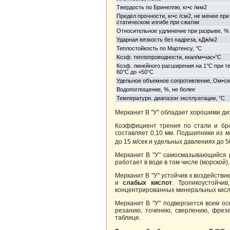
Твердость по Бринеллю, кг•с /мм2
Предел прочности, кг•с /см2, не менее пр
статическом изгибе при сжатии
Относительное удлинение при разрыве, %
Ударная вязкость без надреза, кДж/м2
Теплостойкость по Мартенсу, °С
Коэф. теплопроводности, ккал/м•час•°С
Коэф. линейного расширения на 1°С при те
60°С до +50°С
Удельное объемное сопротивление, Ом•с
Водопоглощение, %, не более
Температурн. диапазон эксплуатации, °С
Мерканит В "У" обладает хорошими д
Коэффициент трения по стали и брон
составляет 0,10 мм. Подшипники из м
до 15 м/сек и удельных давлениях до 50
Мерканит В "У" самосмазывающийся р
работает в воде в том числе (морской),
Мерканит В "У" устойчив к воздействи
и
слабых кислот
. Тропикоустойчив
концентрированных минеральных кисло
Мерканит В "У" подвергается всем о
резанию, точению, сверлению, фре
таблице.