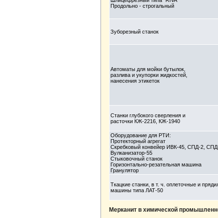
Шлицефрезный типа "RIVA"
Продольно - строгальный
Зуборезный станок
Автоматы для мойки бутылок,
разлива и укупорки жидкостей,
нанесения этикеток
Станки глубокого сверления и
расточки КЖ-2216, КЖ-1940
Оборудование для РТИ:
Протекторный агрегат
Скребковый конвейер ИВК-45, СПД-2, СПД
Вулканизатор-55
Стыковочный станок
Горизонтально-резательная машина
Гранулятор
Ткацкие станки, в т. ч. оплеточные и пряд
машины типа ЛАТ-50
Мерканит в химической промышленн