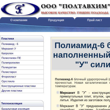
О компании
Продукция
Прай лист
Конструкционные пластики, э
Пластики
Полиамид-6 
Полиамид - 6
Мерканит У
наполненный
Капролон
Полиэтилен ПЕ
"У" сил
Полипропилен
Полиуретан
Полистирол
Фторопласт
Полиамид-6
блочный ударопрочный (
Оргстекло
прочностью. Новая каталитическая 
температурам.
Конструкционные пластики
Другие пластики
Мерканит
В "У" - конструкцио
прямоугольных плит, втулок, ц
литья. Изделия из заготовок пол
Теплоизоляция
Мерканит В "У" предназначен 
Базальтовая изоляция
грундбукс, шестерен (слабон