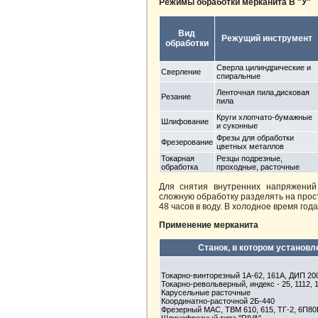
Режимы обработки мерканита В "У"
Вид
Режущий инструмент
обработки
Сверла цилиндрические и
Сверление
спиральные
Ленточная пила,дисковая
Резание
пила
Круги хлопчато-бумажные
Шлифование
и суконные
Фрезы для обработки
Фрезерование
цветных металлов
Токарная
Резцы подрезные,
обработка
проходные, расточные
Для снятия внутренних напряжений
сложную обработку разделять на прос
48 часов в воду. В холодное время го
Применение мерканита
Станок, в котором установ
Токарно-винторезный 1А-62, 161А, ДИП 200
Токарно-револьверный, индекс - 25, 1112, 
Карусельные расточные
Координатно-расточной 2Б-440
Фрезерный МАС, ТВМ 610, 615, ТГ-2, 6П80