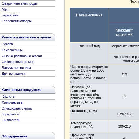
Техн
Сварочные электроды
Мел
Наименование
Герметики
Тепловентиляторы
Мерканит
марки МК
Резино-технические изделия
Рукава
Внешний вид
Мерканит изготав
Техпластины
Сырые резиновые смеси
Без сколов и ра
желтого д
Cиликоновая резина
Число пор размером не
Вакуумная резина
более 1,5 мм на 1000
Другие изделия
мм2 площади
2-3
поверхности не более,
шт
Изгибающее
Химическая продукция
напряжение при
величине прогиба,
82
Кислоты
равной 1,5 толщины
образца, МПа, не
Химреактивы
менее
Эпоксидная смола
Плотность, кг/м3
1120-1160
Гермоклей
Силикогель
Температура
200-210
плавления, °C
Прочность при
Оборудование
70
разрыве, МПа