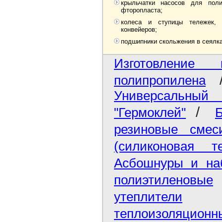
крыльчатки насосов для пол
фторопласта;
колеса и ступицы тележек, б
конвейеров;
подшипники скольжения в сеялках
Изготовление
полипропилена
Универсальны
/
"Гермоклей"
Б
резиновые смес
(силиконовая т
Асбошнуры и на
полиэтиленовые
утеплители
теплоизоляционн